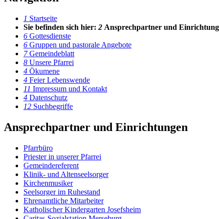
1
Startseite
Sie befinden sich hier:
2
Ansprech­partner und Ein­richtun
6
Gottesdienste
6
Gruppen und pastorale Angebote
7
Gemeindeblatt
8
Unsere Pfarrei
4
Ökumene
4
Feier Lebenswende
11
Impressum und Kontakt
4
Datenschutz
12
Suchbegriffe
Ansprechpartner und Einrichtungen
Pfarrbüro
Priester in unserer Pfarrei
Gemeindereferent
Klinik- und Altenseelsorger
Kirchenmusiker
Seelsorger im Ruhestand
Ehrenamtliche Mitarbeiter
Katholischer Kindergarten Josefsheim
Caritas-Sozialstation Merseburg