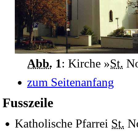
Abb.
1
: Kirche »
St.
No
zum Seitenanfang
Fusszeile
Katholische Pfarrei
St.
No